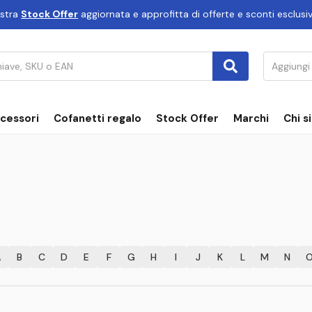
ostra
Stock Offer
aggiornata e approfitta di offerte e sconti esclusiv
cessori
Cofanetti regalo
Stock Offer
Marchi
Chi s
A
B
C
D
E
F
G
H
I
J
K
L
M
N