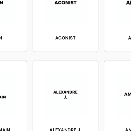
N
AGONIST
A
MAIN
ALEXANDRE J.
A