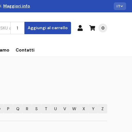
i.
Maggiori info
IT
Aggiungi al carrello
0
iamo
Contatti
O
P
Q
R
S
T
U
V
W
X
Y
Z