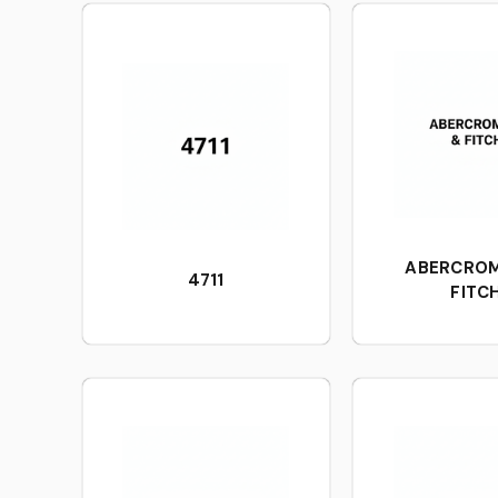
ABERCROM
4711
FITC