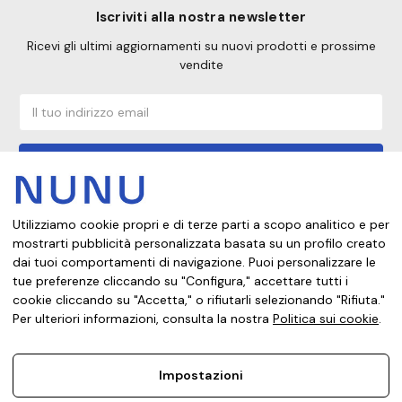
Iscriviti alla nostra newsletter
Ricevi gli ultimi aggiornamenti su nuovi prodotti e prossime
vendite
Indirizzo
email
Utilizziamo cookie propri e di terze parti a scopo analitico e per
Da quale paese stai acquistando?
mostrarti pubblicità personalizzata basata su un profilo creato
dai tuoi comportamenti di navigazione. Puoi personalizzare le
tue preferenze cliccando su "Configura," accettare tutti i
cookie cliccando su "Accetta," o rifiutarli selezionando "Rifiuta."
Note legali
Informativa sulla privacy
Politica dei cookie
Per ulteriori informazioni, consulta la nostra
Politica sui cookie
.
Condizioni di vendita
Impostazioni