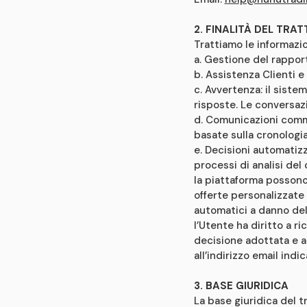
2. FINALITÀ DEL TRA
Trattiamo le informazio
a. Gestione del rapport
b. Assistenza Clienti e
c. Avvertenza: il sistem
risposte. Le conversazi
d. Comunicazioni comme
basate sulla cronologia 
e. Decisioni automatizz
processi di analisi del
la piattaforma possono 
offerte personalizzate 
automatici a danno dell
l’Utente ha diritto a r
decisione adottata e a 
all’indirizzo email indi
3. BASE GIURIDICA
La base giuridica del t