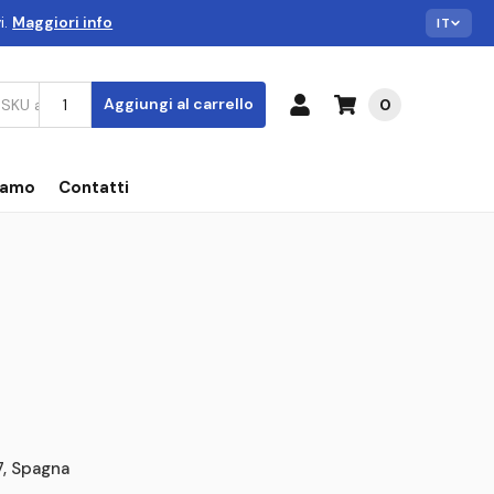
i.
Maggiori info
IT
Aggiungi al carrello
0
iamo
Contatti
7, Spagna