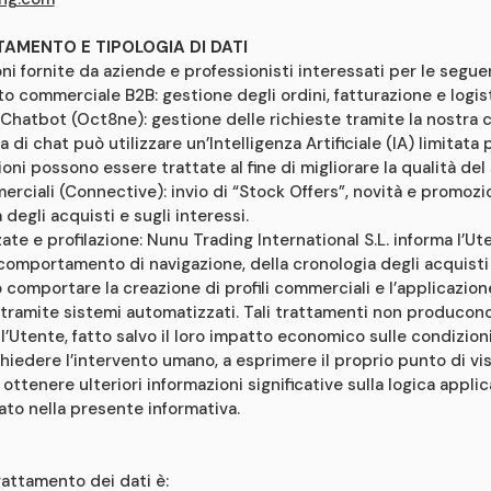
TTAMENTO E TIPOLOGIA DI DATI
ni fornite da aziende e professionisti interessati per le seguent
o commerciale B2B: gestione degli ordini, fatturazione e logist
 Chatbot (Oct8ne): gestione delle richieste tramite la nostra c
a di chat può utilizzare un’Intelligenza Artificiale (IA) limitata 
oni possono essere trattate al fine di migliorare la qualità del 
rciali (Connective): invio di “Stock Offers”, novità e promozi
degli acquisti e sugli interessi.
ate e profilazione: Nunu Trading International S.L. informa l’U
 comportamento di navigazione, della cronologia degli acquisti 
comportare la creazione di profili commerciali e l’applicazione
tramite sistemi automatizzati. Tali trattamenti non producono 
’Utente, fatto salvo il loro impatto economico sulle condizioni 
ichiedere l’intervento umano, a esprimere il proprio punto di vis
ottenere ulteriori informazioni significative sulla logica appli
cato nella presente informativa.
rattamento dei dati è: