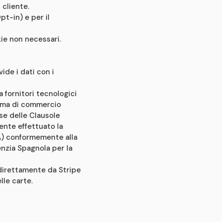
 cliente.
pt-in) e per il
kie non necessari.
ide i dati con i
 fornitori tecnologici
forma di commercio
se delle Clausole
nte effettuato la
A) conformemente alla
enzia Spagnola per la
 direttamente da Stripe
lle carte.