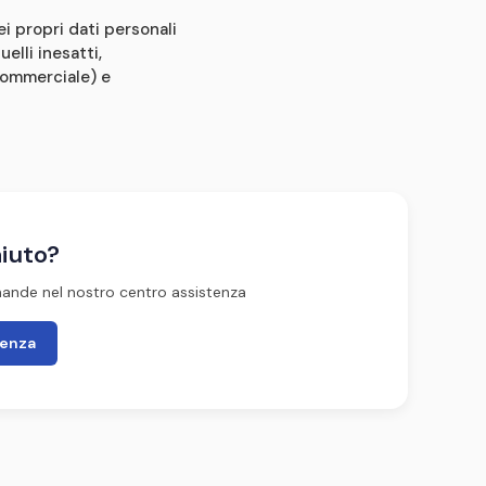
i propri dati personali
elli inesatti,
 commerciale) e
aiuto?
mande nel nostro centro assistenza
tenza