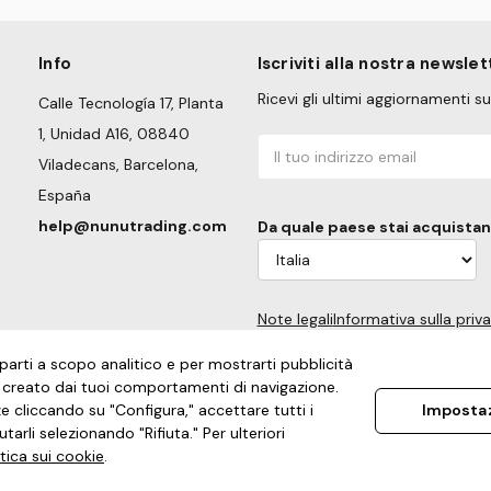
Info
Iscriviti alla nostra newslet
Ricevi gli ultimi aggiornamenti 
Calle Tecnología 17, Planta
1, Unidad A16, 08840
Indirizzo
Viladecans, Barcelona,
email
España
help@nunutrading.com
Da quale paese stai acquista
Note legali
Informativa sulla priv
 parti a scopo analitico e per mostrarti pubblicità
o creato dai tuoi comportamenti di navigazione.
e cliccando su "Configura," accettare tutti i
Impostaz
tarli selezionando "Rifiuta." Per ulteriori
itica sui cookie
.