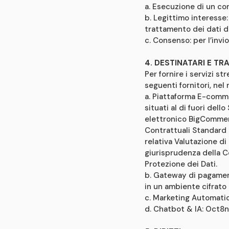
a. Esecuzione di un con
b. Legittimo interesse: 
trattamento dei dati d
c. Consenso: per l’invio
4. DESTINATARI E TR
Per fornire i servizi s
seguenti fornitori, nel 
a. Piattaforma E-comme
situati al di fuori del
elettronico BigCommerc
Contrattuali Standard
relativa Valutazione d
giurisprudenza della Co
Protezione dei Dati.
b. Gateway di pagamento
in un ambiente cifrato
c. Marketing Automati
d. Chatbot & IA: Oct8n