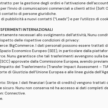
tratto: per la gestione degli ordini e l’attivazione dell’account
per l’invio di comunicazioni commerciali a clienti attivi (Soft O
i contatto di persone giuridiche.
 di pubblicità a nuovi contatti (“Leads”) e per l’utilizzo di coo
ASFERIMENTI INTERNAZIONALI
trettamente necessari allo svolgimento dell’attività, Nunu condiv
rispetto delle rispettive condizioni di privacy:
rce: BigCommerce. I dati personali possono essere trattati da
lo Spazio Economico Europeo (SEE), in particolare dalla piatta
e. Nunu garantisce che tali trasferimenti avvengono sulla ba
 (SCC) approvate dalla Commissione Europea, avendo previame
i Impatto del Trasferimento (Transfer Impact Assessment – TI
rte di Giustizia dell’Unione Europea e alle linee guida dell’Ag
: Stripe. I dati finanziari (carte di credito) vengono trattati
 e sicuro. Nunu non conserva né ha accesso ai dati completi de
on: Connective.
e.