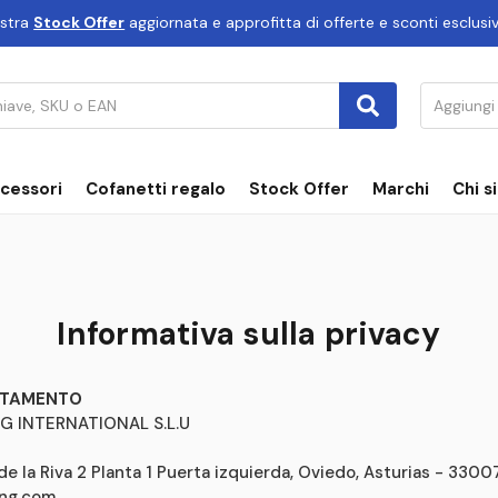
ostra
Stock Offer
aggiornata e approfitta di offerte e sconti esclusiv
cessori
Cofanetti regalo
Stock Offer
Marchi
Chi s
Informativa sulla privacy
ATTAMENTO
NG INTERNATIONAL S.L.U
 de la Riva 2 Planta 1 Puerta izquierda, Oviedo, Asturias - 3300
ng.com