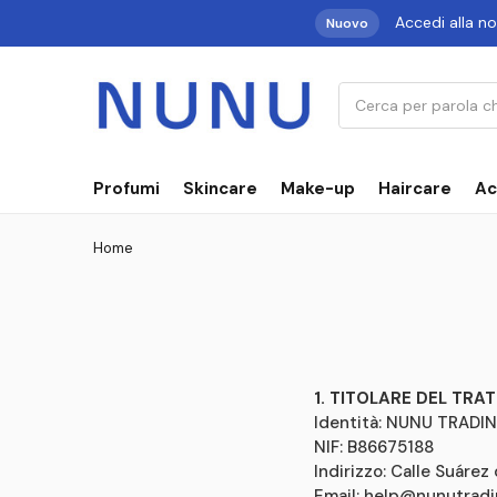
Accedi alla n
Nuovo
Cerca
Profumi
Skincare
Make-up
Haircare
Ac
Home
1. TITOLARE DEL TR
Identità: NUNU TRADI
NIF: B86675188
Indirizzo: Calle Suárez
Email:
help@nunutradi