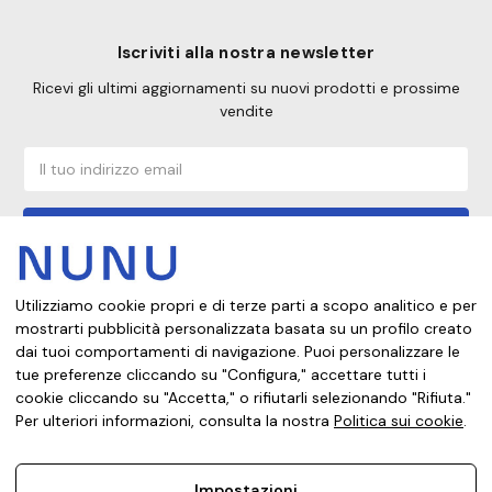
Iscriviti alla nostra newsletter
Ricevi gli ultimi aggiornamenti su nuovi prodotti e prossime
vendite
Indirizzo
email
Utilizziamo cookie propri e di terze parti a scopo analitico e per
Da quale paese stai acquistando?
mostrarti pubblicità personalizzata basata su un profilo creato
dai tuoi comportamenti di navigazione. Puoi personalizzare le
tue preferenze cliccando su "Configura," accettare tutti i
cookie cliccando su "Accetta," o rifiutarli selezionando "Rifiuta."
Note legali
Informativa sulla privacy
Politica dei cookie
Per ulteriori informazioni, consulta la nostra
Politica sui cookie
.
Condizioni di vendita
Impostazioni