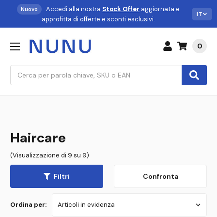
Accedi alla nostra
Stock Offer
aggiornata e
Nuovo
IT
approfitta di offerte e sconti esclusivi.
0
Cerca
Haircare
(Visualizzazione di 9 su 9)
Filtri
Confronta
Ordina per: