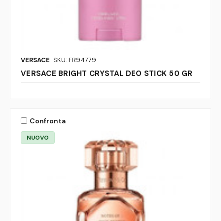
VERSACE
SKU: FR94779
VERSACE BRIGHT CRYSTAL DEO STICK 50 GR
Confronta
NUOVO