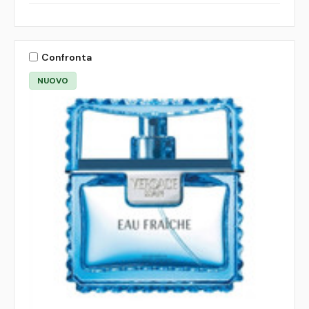
Confronta
NUOVO