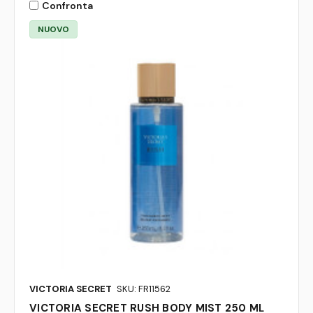
Confronta
NUOVO
VICTORIA SECRET
SKU: FR11562
VICTORIA SECRET RUSH BODY MIST 250 ML