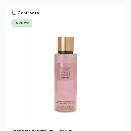
Confronta
NUOVO