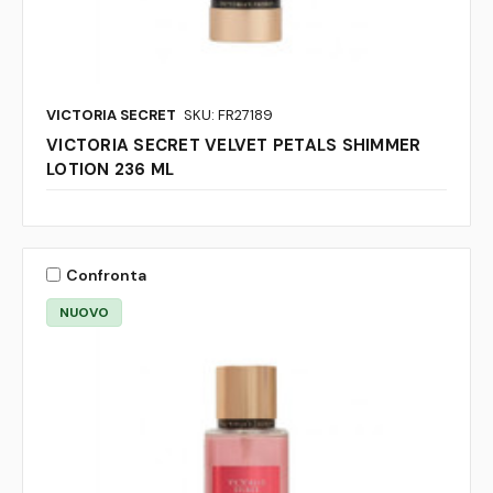
VICTORIA SECRET
SKU: FR27189
VICTORIA SECRET VELVET PETALS SHIMMER
LOTION 236 ML
Confronta
NUOVO