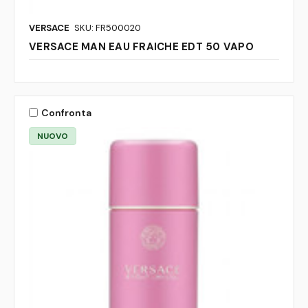
VERSACE
SKU: FR500020
VERSACE MAN EAU FRAICHE EDT 50 VAPO
Confronta
NUOVO