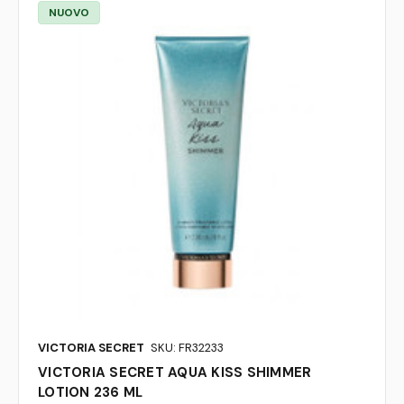
NUOVO
VICTORIA SECRET
SKU: FR32233
VICTORIA SECRET AQUA KISS SHIMMER
LOTION 236 ML