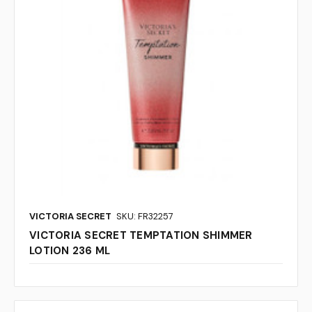
VICTORIA SECRET
SKU: FR32257
VICTORIA SECRET TEMPTATION SHIMMER
LOTION 236 ML