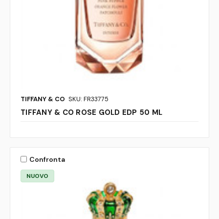
TIFFANY & CO
SKU: FR33775
TIFFANY & CO ROSE GOLD EDP 50 ML
Confronta
NUOVO