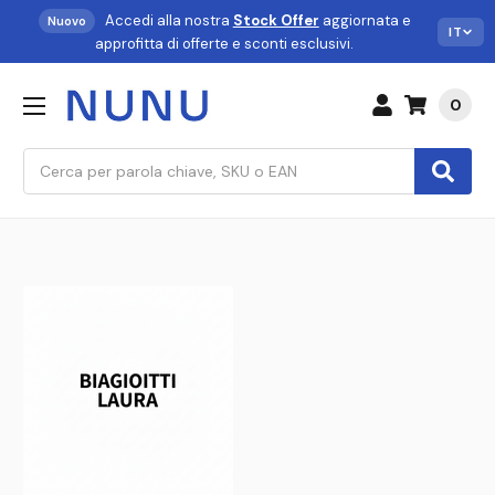
Accedi alla nostra
Stock Offer
aggiornata e
Nuovo
IT
approfitta di offerte e sconti esclusivi.
0
Cerca