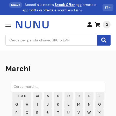
Accedi alla nostra
Stock Offer
aggiornata e
Nuovo
IT
approfitta di offerte e sconti esclusivi.
0
Cerca
Marchi
Tutti
#
A
B
C
D
E
F
G
H
I
J
K
L
M
N
O
P
Q
R
S
T
U
V
W
X