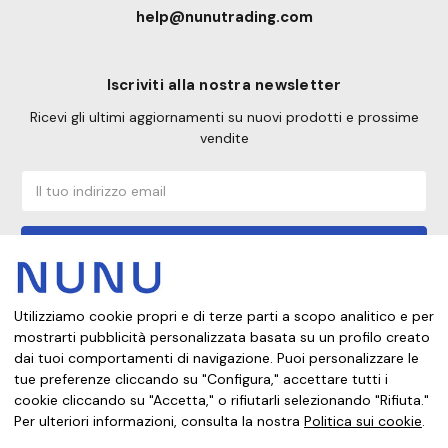
help@nunutrading.com
Iscriviti alla nostra newsletter
Ricevi gli ultimi aggiornamenti su nuovi prodotti e prossime
vendite
Indirizzo
email
Utilizziamo cookie propri e di terze parti a scopo analitico e per
Da quale paese stai acquistando?
mostrarti pubblicità personalizzata basata su un profilo creato
dai tuoi comportamenti di navigazione. Puoi personalizzare le
tue preferenze cliccando su "Configura," accettare tutti i
cookie cliccando su "Accetta," o rifiutarli selezionando "Rifiuta."
Note legali
Informativa sulla privacy
Politica dei cookie
Per ulteriori informazioni, consulta la nostra
Politica sui cookie
.
Condizioni di vendita